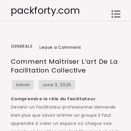
Skip
packforty.com
to
content
GENERALS
on
Leave a Comment
Comment
Comment Maîtriser L’art De La
maîtriser
Facilitation Collective
l’art
de
la
facilitation
Comprendre le rôle du facilitateur
collective
Devenir un facilitateur professionnel demande
bien plus que savoir animer un groupe Il faut
apprendre à créer un espace où chaque voix