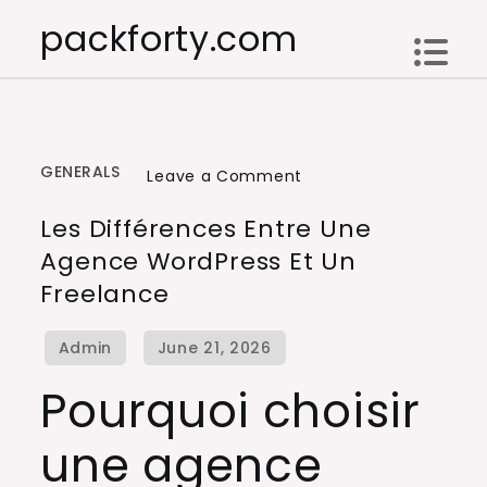
Skip
packforty.com
to
content
GENERALS
on
Leave a Comment
Les
Les Différences Entre Une
Différences
Agence WordPress Et Un
Entre
Freelance
Une
Agence
WordPress
Et
Pourquoi choisir
Un
une agence
Freelance