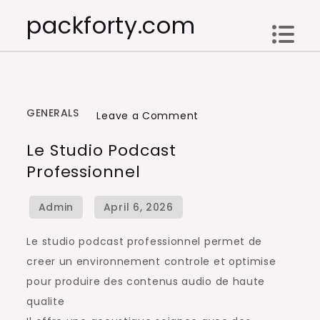
Skip
packforty.com
to
content
GENERALS
on
Leave a Comment
Le
Le Studio Podcast
Studio
Professionnel
Podcast
Professionnel
Le studio podcast professionnel permet de
creer un environnement controle et optimise
pour produire des contenus audio de haute
qualite