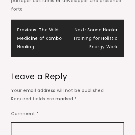
partager des idees et developper une presence
forte
Post
Previous:
The Wild
Next:
Sound Healer
Medicine of Kambo
Training for Holistic
navigation
Healing
Energy Work
Leave a Reply
Your email address will not be published.
Required fields are marked
*
Comment
*