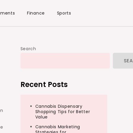
ements
Finance
Sports
Search
SE
Recent Posts
Cannabis Dispensary
on
Shopping Tips for Better
Value
Cannabis Marketing
ne
Strategies for