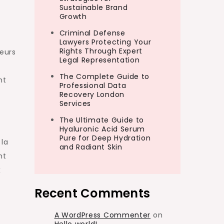
Sustainable Brand
Growth
Criminal Defense
Lawyers Protecting Your
Rights Through Expert
leurs
Legal Representation
The Complete Guide to
nt
Professional Data
Recovery London
Services
The Ultimate Guide to
Hyaluronic Acid Serum
Pure for Deep Hydration
 la
and Radiant Skin
nt
x
Recent Comments
A WordPress Commenter
on