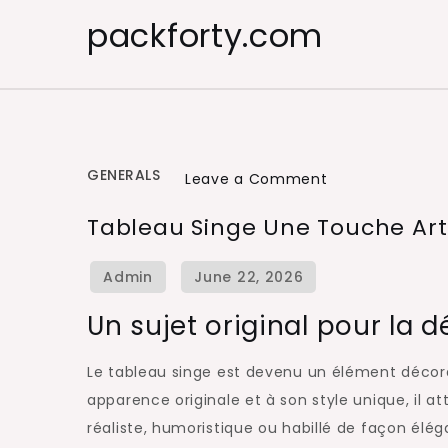
Skip
packforty.com
to
content
GENERALS
on
Leave a Comment
Tableau
Tableau Singe Une Touche Art
Singe
Une
Touche
Un sujet original pour la 
Artistique
Pleine
Le tableau singe est devenu un élément décora
de
apparence originale et à son style unique, il a
Caractère
réaliste, humoristique ou habillé de façon élé