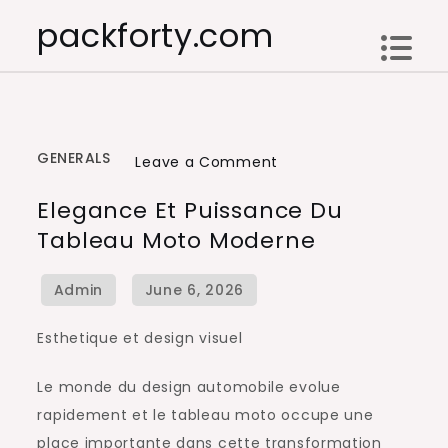
Skip
packforty.com
to
content
GENERALS
on
Leave a Comment
Elegance
Elegance Et Puissance Du
et
Tableau Moto Moderne
puissance
du
tableau
moto
Esthetique et design visuel
moderne
Le monde du design automobile evolue
rapidement et le tableau moto occupe une
place importante dans cette transformation