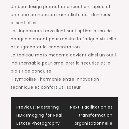
Un bon design permet une reaction rapide et
une comprehension immediate des donnees
essentielles
Les ingenieurs travaillent sur l optimisation de
chaque element pour reduire la fatigue visuelle
et augmenter la concentration
Le tableau moto moderne devient ainsi un outil
indispensable pour ameliorer la securite et le
plaisir de conduite
Il symbolise l harmonie entre innovation
technique et confort utilisateur
Post
Previous:
Mastering
Next:
Facilitation et
HDR Imaging for Real
transformation
navigation
Estate Photography
organisationnelle