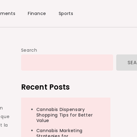
ements
Finance
Sports
Search
SE
Recent Posts
on
Cannabis Dispensary
Shopping Tips for Better
aque
Value
t la
Cannabis Marketing
Strategies for