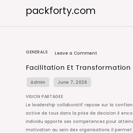
Skip
packforty.com
to
content
GENERALS
on
Leave a Comment
Facilitation
Facilitation Et Transformation
et
transformation
organisationnel
VISION PARTAGEE
Le leadership collaboratif repose sur la confian
active de tous dans la prise de decision il e
individu apporte ses competences pour attein
motivation au sein des organisations il permet